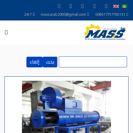
24/7
massarab2000@gmail.com
008617757765131