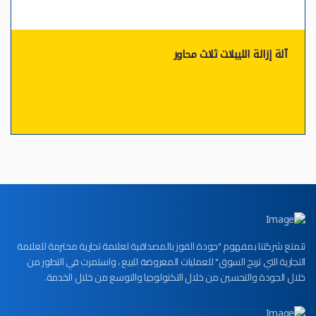
آلة إزالة الليبلات ثلاث محاور
تتمتع شركتنا بمفهوم "جودة الفوز بالمصداقية لعلامة تجارية محترمة للعلامة
التجارية التي تربح السوق" للعمليات المعروضة للبيع ، واستمرت في التطور من
خلال الجودة والتحسين من خلال التكنولوجيا والتوسع من خلال الخدمة.