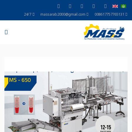
24/7
massarab2000@gmail.com
008617757765131