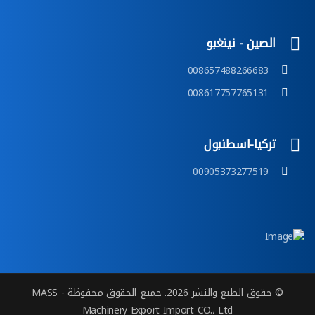
الصين - نينغبو
008657488266683
008617757765131
تركيا-اسطنبول
00905373277519
© حقوق الطبع والنشر 2026. جميع الحقوق محفوظة - MASS
Machinery Export Import CO.، Ltd