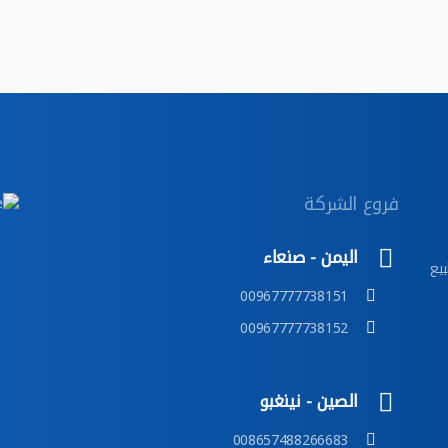
فروع الشركة
اليمن - صنعاء
بيع
00967777738151
00967777738152
الصين - نينغبو
008657488266683