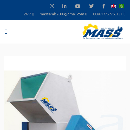
24/7
massarab2000@gmail.com
008617757765131