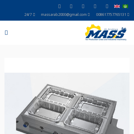
24/7
massarab2000@gmail.com
008617757765131